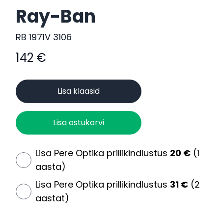
Ray-Ban
Toote informatsioon
RB 1971V 3106
Toote hind
142 €
Lisa klaasid
Lisa ostukorvi
Lisa Pere Optika prillikindlustus
20 €
(1
aasta)
Lisa Pere Optika prillikindlustus
31 €
(2
aastat)