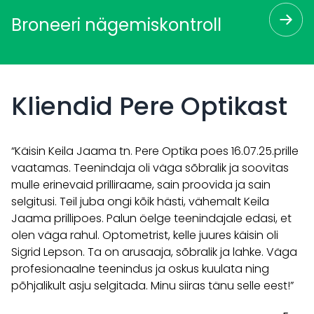
Broneeri nägemiskontroll
Kliendid Pere Optikast
“Käisin Keila Jaama tn. Pere Optika poes 16.07.25.prille
“K
vaatamas. Teenindaja oli väga sõbralik ja soovitas
mu
mulle erinevaid prilliraame, sain proovida ja sain
ol
selgitusi. Teil juba ongi kõik hästi, vähemalt Keila
pe
Jaama prillipoes. Palun öelge teenindajale edasi, et
ha
olen väga rahul. Optometrist, kelle juures käisin oli
Sigrid Lepson. Ta on arusaaja, sõbralik ja lahke. Väga
profesionaalne teenindus ja oskus kuulata ning
põhjalikult asju selgitada. Minu siiras tänu selle eest!”