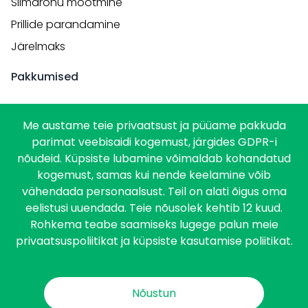
Silmarõhu mõõtmine
Prillide parandamine
Järelmaks
Pakkumised
Kampaaniad
Me austame teie privaatsust ja püüame pakkuda
Nägemiskontroll
parimat veebisaidi kogemust, järgides GDPR-i
nõudeid. Küpsiste lubamine võimaldab kohandatud
Ettevõttest
kogemust, samas kui nende keelamine võib
vähendada personaalsust. Teil on alati õigus oma
Pere Optika
eelistusi uuendada. Teie nõusolek kehtib 12 kuud.
Hea Nägemise Kool
Rohkema teabe saamiseks lugege palun meie
privaatsuspoliitikat ja küpsiste kasutamise poliitikat.
Kontaktvorm
Kauplused
Privaatsuspoliitika
Nõustun