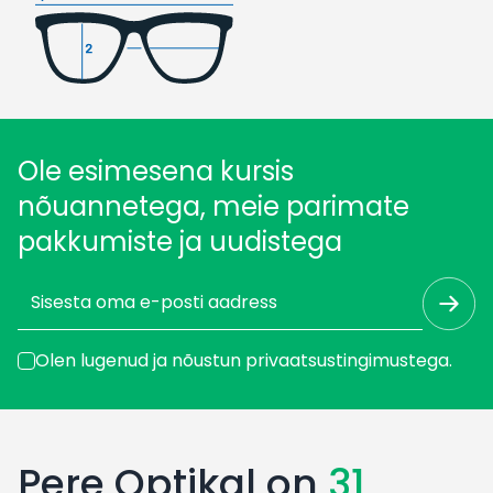
Ole esimesena kursis
nõuannetega, meie parimate
pakkumiste ja uudistega
Olen lugenud ja nõustun
privaatsustingimustega
.
Pere Optikal on
31