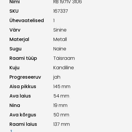
Nimi
RB 1971V 3106
SKU
167337
Ühevaatelised
1
Värv
Sinine
Materjal
Metall
Sugu
Naine
Raami tüüp
Täisraam
Kuju
Kandiline
Progreseeruv
jah
Aisa pikkus
145 mm
Ava laius
54 mm
Nina
19 mm
Ava kõrgus
50 mm
Raami laius
137 mm